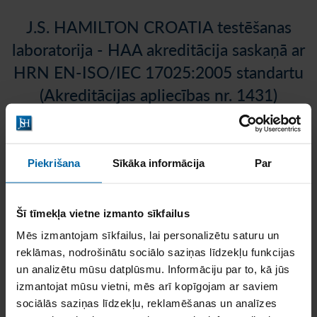
J.S. HAMILTON CROATIA testēšanas
laboratorija - HAA akreditācija saskaņā ar
HRN EN-ISO/IEC 17025:2005 standartu
(Akreditācijas apliecības nr. 1431)
Piekrišana
Sīkāka informācija
Par
J.S. Hamilton Croatia (iepriekš LABOSANO) savu pirmo
Šī tīmekļa vietne izmanto sīkfailus
akreditācijas sertifikātu ieguva 2013. gada septembrī. Pēc
Mēs izmantojam sīkfailus, lai personalizētu saturu un
veiksmīgas apvienošanās ar J.S. Hamilton grupu,
reklāmas, nodrošinātu sociālo saziņas līdzekļu funkcijas
un analizētu mūsu datplūsmu. Informāciju par to, kā jūs
akreditācija ir pārnesta uz jauno uzņēmuma nosaukumu J.S.
izmantojat mūsu vietni, mēs arī kopīgojam ar saviem
Hamilton Croatia. Laboratorija piedāvā mikrobioloģisko un
sociālās saziņas līdzekļu, reklamēšanas un analīzes
ķīmisko pārtikas, barības, vides paraugu un kosmētikas