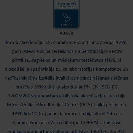
Pirmo akreditāciju J.S. Hamilton Poland laboratorijai 1996.
gadā izdeva Polijas Testēšanas un Sertifikācijas centrs
pārtikas, degvielas un mēslojuma testēšanas sfērā. Šī
akreditācija apstiprināja to, ka laboratorijas kompetence un
vadības sistēma izpildīja kvalitātes nodrošināšanas sistēmas
prasības. Vēlāk tā tika aizstāta ar PN-EN-ISO/IEC
17025:2005 standartam atbilstošu akreditāciju, kuru bija
izdevis Polijas Akreditācijas Centrs (PCA). Laika posmā no
1998 līdz 2005. gadam laboratorija bija akreditēta arī
Comité Français d’Accréditation COFRAC atbilstoši
Francijas standartam. Sākumā atbilstoši ISO/IEC 25, PN-