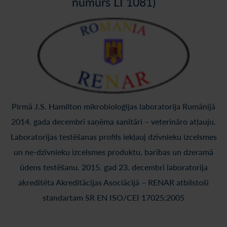
numurs LI 1081)
Pirmā J.S. Hamilton mikrobioloģijas laboratorija Rumānijā
2014. gada decembrī saņēma sanitāri – veterināro atļauju.
Laboratorijas testēšanas profils iekļauj dzīvnieku izcelsmes
un ne-dzīvnieku izcelsmes produktu, barības un dzeramā
ūdens testēšanu. 2015. gad 23. decembrī laboratorija
akreditēta Akreditācijas Asociācijā – RENAR atbilstoši
standartam SR EN ISO/CEI 17025:2005