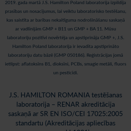
2019. gada martā J.S. Hamilton Poland laboratorija izpildīja
prasības un nosacījumus, lai veiktu laboratorisko testēšanu,
kas saistīta ar barības nekaitīguma nodrošināšanu saskaņā
ar vadlīnijām GMP + B11 un GMP + BA 11. Mūsu
laboratoriju pozitīvi novērtēja un apstiprināja GMP +, J.S.
Hamilton Poland laboratorija ir ievadīta apstiprināto
laboratoriju datu bāzē (GMP 050186). Reģistrācijas jomā
ietilpst: aflatoksīns B1, dioksīni, PCBs, smagie metāli, fluors
un pesticīdi.
J.S. HAMILTON ROMANIA testēšanas
laboratorija – RENAR akreditācija
saskaņā ar SR EN ISO/CEI 17025:2005
standartu (Akreditācijas apliecības