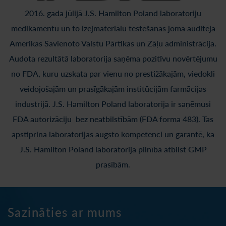
2016. gada jūlijā J.S. Hamilton Poland laboratoriju
medikamentu un to izejmateriālu testēšanas jomā auditēja
Amerikas Savienoto Valstu Pārtikas un Zāļu administrācija.
Audota rezultātā laboratorija saņēma pozitīvu novērtējumu
no FDA, kuru uzskata par vienu no prestižākajām, viedokli
veidojošajām un prasīgākajām institūcijām farmācijas
industrijā. J.S. Hamilton Poland laboratorija ir saņēmusi
FDA autorizāciju bez neatbilstībām (FDA forma 483). Tas
apstiprina laboratorijas augsto kompetenci un garantē, ka
J.S. Hamilton Poland laboratorija pilnībā atbilst GMP
prasībām.
Sazināties ar mums