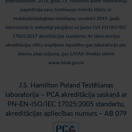
pieprasījumam. 2018. gadā J.S. Hamilton Baltic laboratorija
papildināja savu testēšanas metožu klāstu ar
molekulārbioloģisko testēšanu, savukārt 2019. gadā
laboratorija ir veiksmīgi pārgājusi uz jauno LVS EN ISO/IEC
17025:2017 akreditācijas standartu. Ar laboratorijas
akreditācijas sfēru iespējams iepazīties gan laboratorijā pēc
klienta pieprasījuma, gan LATAK tīmekļa vietnē
www.latak.gov.lv
J.S. Hamilton Poland Testēšanas
laboratorija – PCA akreditācija saskaņā ar
PN-EN-ISO/IEC 17025:2005 standartu,
akreditācijas apliecības numurs – AB 079