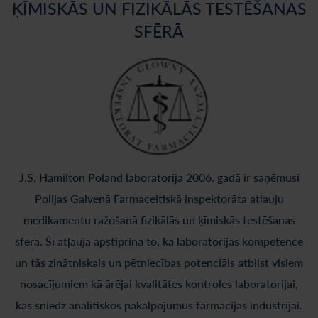
ĶĪMISKĀS UN FIZIKĀLĀS TESTĒŠANAS
SFĒRĀ
J.S. Hamilton Poland laboratorija 2006. gadā ir saņēmusi
Polijas Galvenā Farmaceitiskā inspektorāta atļauju
medikamentu ražošanā fizikālās un ķīmiskās testēšanas
sfērā. Šī atļauja apstiprina to, ka laboratorijas kompetence
un tās zinātniskais un pētniecības potenciāls atbilst visiem
nosacījumiem kā ārējai kvalitātes kontroles laboratorijai,
kas sniedz analītiskos pakalpojumus farmācijas industrijai.