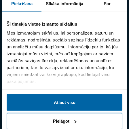
Piekrišana
Sīkāka informācija
Par
J.S. Hamilton Baltic SIA
Šī tīmekļa vietne izmanto sīkfailus
Reģ. nr. 40103871780
Mēs izmantojam sīkfailus, lai personalizētu saturu un
PVN nr. LV40103871780
reklāmas, nodrošinātu sociālo saziņas līdzekļu funkcijas
un analizētu mūsu datplūsmu. Informāciju par to, kā jūs
Adrese:
izmantojat mūsu vietni, mēs arī kopīgojam ar saviem
sociālās saziņas līdzekļu, reklamēšanas un analīzes
Mazā Rencēnu iela 12 Rīga, LV-1073, LATVIJA
partneriem, kuri to var apvienot ar citu informāciju, ko
viņiem sniedzat vai ko viņi apkopo, kad lietojat viņu
Tālr.:
pakalpojumus.
+371 66103389
+371 27087073
Atļaut visu
E-pasts:
Pielāgot
riga@jsh-group.com