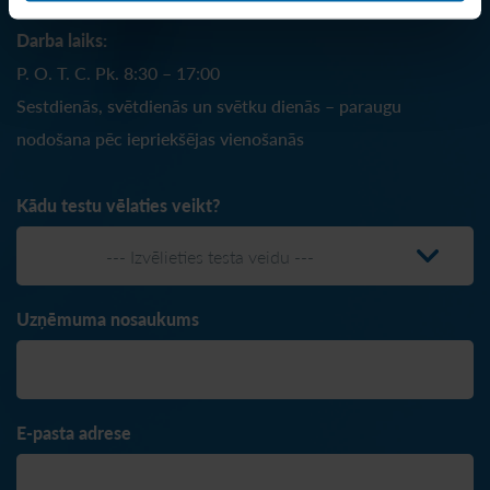
Darba laiks:
P. O. T. C. Pk. 8:30 – 17:00
Sestdienās, svētdienās un svētku dienās – paraugu
nodošana pēc iepriekšējas vienošanās
Kādu testu vēlaties veikt?
--- Izvēlieties testa veidu ---
Uzņēmuma nosaukums
E-pasta adrese