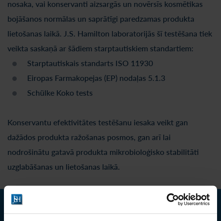
nosaka, vai konservanti aizsargās un novērsīs kosmētikas
bojāšanos normālas un saprātīgi paredzamas produkta
lietošanas laikā. J.S. Hamilton laboratorijās šī testēšana tiek
veikta saskaņā ar šādiem starptautiskiem standartiem:
Starptautiskais standarts ISO 11930
Eiropas Farmakopejas (EP) nodaļas 5.1.3
Schülke Koko tests
Konservantu efektivitātes testēšanu iesaka veikt gan
dažādos produkta ražošanas posmos, gan arī lai
nodrošinātu gatavā produkta mikrobioloģisko stabilitāti
uzglabāšanas un lietošanas laikā.
Sazināties ar mums