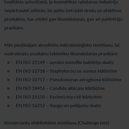
kvalitātes uzturēšanā, jo kosmētikas ražošanas industrija
nepārtraukti attīstās, lai spētu izstrādāt drošu un efektīvus
produktus, kas atbilst gan likumdošanas, gan arī patērētāju
prasībām.
Mēs piedāvājam akreditētu mikrobioloģisko testēšanu, lai
nodrošinātu produktu tabilstību likumdošanas prasībām:
EN ISO 21149 – aerobo mezofīlo baktēriju skaits
EN ISO 22718 – Staphylococcus aureus klātbūtne
EN ISO 22717 – Pseudomonas aeruginosa klātbūtne
EN ISO 18416 – Candida albicans klātbūtne
EN ISO 21150 – Escherichia coli klātbūtne
EN ISO 16212 – Raugu un pelējumu skaits
Konservantu efektivitātes testēšana (Challenge test)